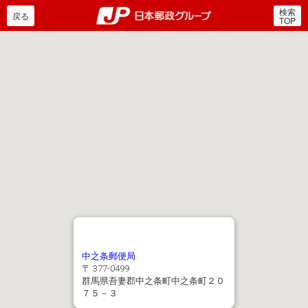
検索
郵便局・日本郵政グルー
戻る
TOP
中之条郵便局
〒 377-0499
群馬県吾妻郡中之条町中之条町２０
７５－３