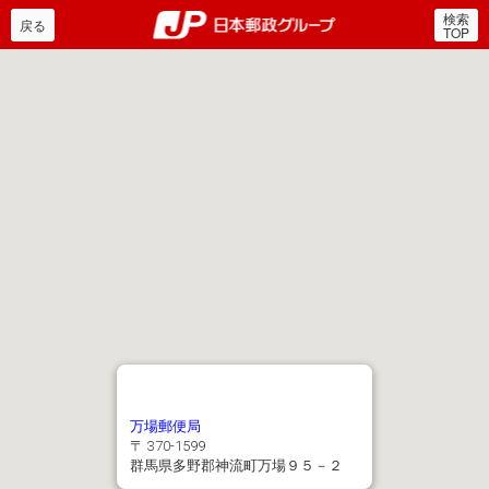
検索
郵便局・日本郵政グルー
戻る
TOP
万場郵便局
〒 370-1599
群馬県多野郡神流町万場９５－２