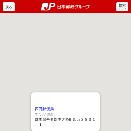
検索
郵便局・日本郵政グルー
戻る
TOP
四万郵便局
〒 377-0601
群馬県吾妻郡中之条町四万３８３１
－１