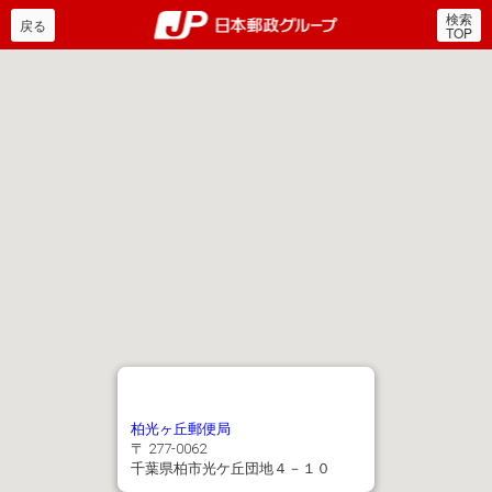
検索
郵便局・日本郵政グルー
戻る
TOP
柏光ヶ丘郵便局
〒 277-0062
千葉県柏市光ケ丘団地４－１０