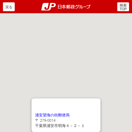
検索
郵便局・日本郵政グルー
戻る
TOP
浦安望海の街郵便局
〒 279-0014
千葉県浦安市明海４－２－１