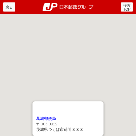
検索
郵便局・日本郵政グルー
戻る
TOP
葛城郵便局
〒 305-0822
茨城県つくば市苅間３８８