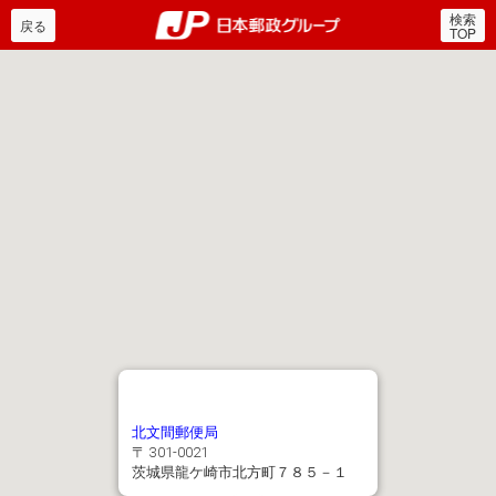
検索
郵便局・日本郵政グルー
戻る
TOP
北文間郵便局
〒 301-0021
茨城県龍ケ崎市北方町７８５－１