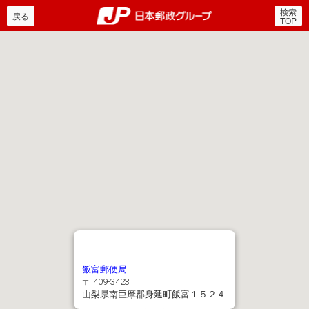
検索
郵便局・日本郵政グルー
戻る
TOP
飯富郵便局
〒 409-3423
山梨県南巨摩郡身延町飯富１５２４