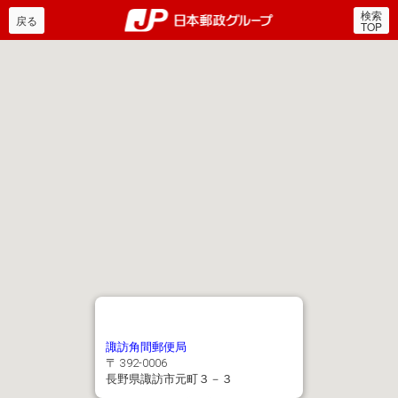
検索
郵便局・日本郵政グルー
戻る
TOP
諏訪角間郵便局
〒 392-0006
長野県諏訪市元町３－３