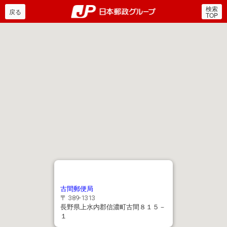
検索
郵便局・日本郵政グルー
戻る
TOP
古間郵便局
〒 389-1313
長野県上水内郡信濃町古間８１５－
１