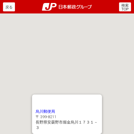
検索
郵便局・日本郵政グルー
戻る
TOP
烏川郵便局
〒 399-8211
長野県安曇野市堀金烏川１７３１－
３