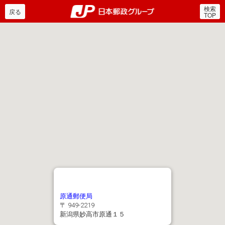
検索
郵便局・日本郵政グルー
戻る
TOP
原通郵便局
〒 949-2219
新潟県妙高市原通１５