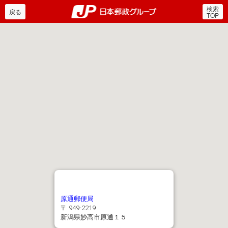
検索
郵便局・日本郵政グルー
戻る
TOP
原通郵便局
〒 949-2219
新潟県妙高市原通１５