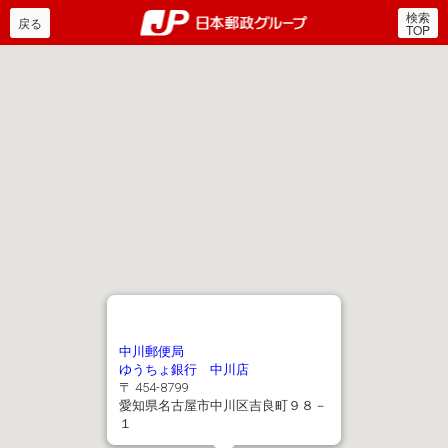
検索
郵便局・日本郵政グルー
戻る
TOP
中川郵便局
ゆうちょ銀行 中川店
〒 454-8799
愛知県名古屋市中川区吉良町９８－
１