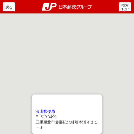
検索
郵便局・日本郵政グルー
戻る
TOP
海山郵便局
〒 519-3499
三重県北牟婁郡紀北町引本浦４２１
－１