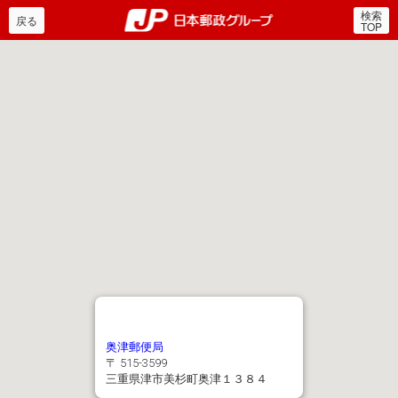
検索
郵便局・日本郵政グルー
戻る
TOP
奥津郵便局
〒 515-3599
三重県津市美杉町奥津１３８４