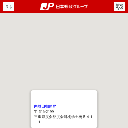
検索
郵便局・日本郵政グルー
戻る
TOP
内城田郵便局
〒 516-2199
三重県度会郡度会町棚橋土橋５４１
－１