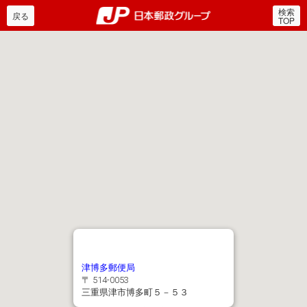
検索
郵便局・日本郵政グルー
戻る
TOP
津博多郵便局
〒 514-0053
三重県津市博多町５－５３