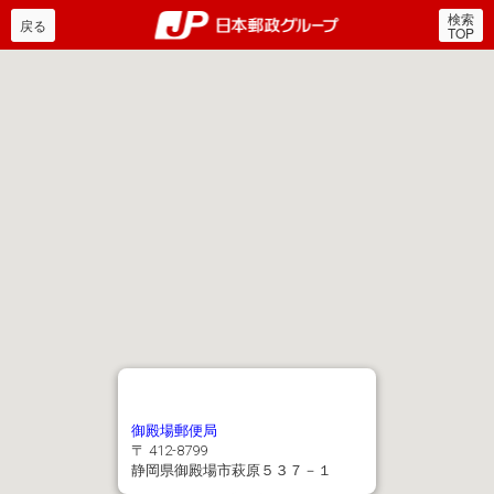
検索
郵便局・日本郵政グルー
戻る
TOP
御殿場郵便局
〒 412-8799
静岡県御殿場市萩原５３７－１