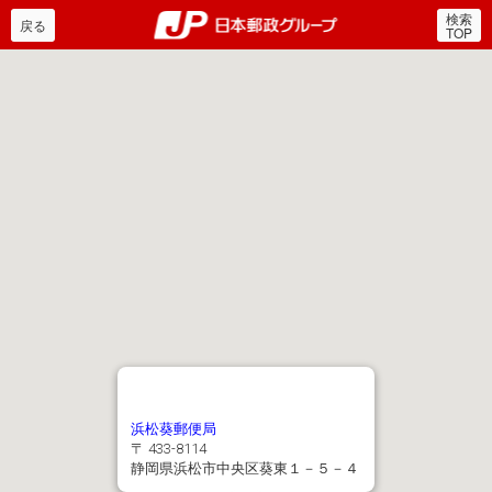
検索
郵便局・日本郵政グルー
戻る
TOP
浜松葵郵便局
〒 433-8114
静岡県浜松市中央区葵東１－５－４