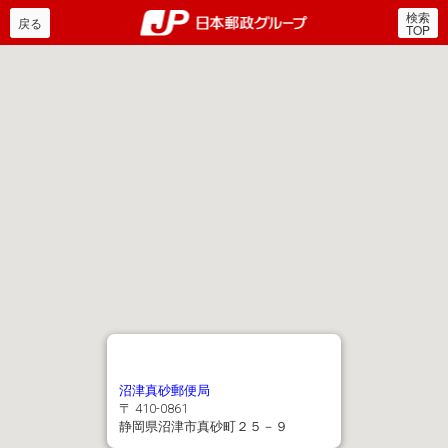
検索
郵便局・日本郵政グルー
戻る
TOP
沼津真砂郵便局
〒 410-0861
静岡県沼津市真砂町２５－９