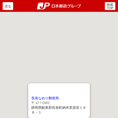
検索
郵便局・日本郵政グルー
戻る
TOP
長泉なめり郵便局
〒 411-0933
静岡県駿東郡長泉町納米里原添１６
８－１