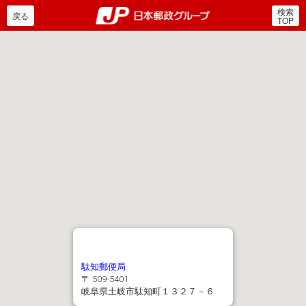
検索
郵便局・日本郵政グルー
戻る
TOP
駄知郵便局
〒 509-5401
岐阜県土岐市駄知町１３２７－６