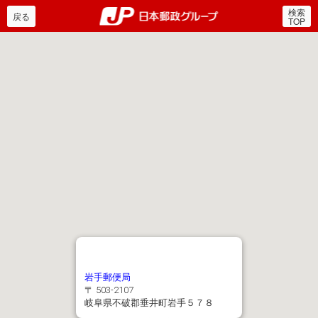
検索
郵便局・日本郵政グルー
戻る
TOP
岩手郵便局
〒 503-2107
岐阜県不破郡垂井町岩手５７８