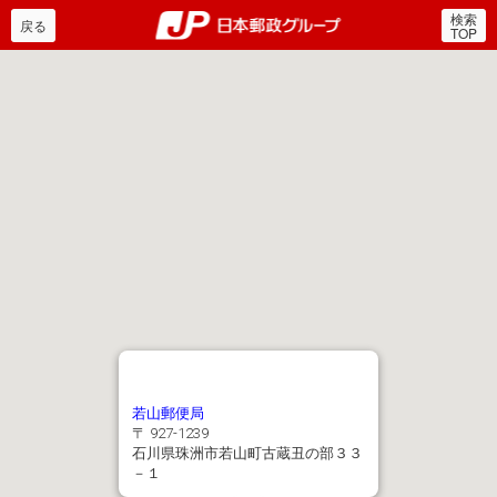
検索
郵便局・日本郵政グルー
戻る
TOP
若山郵便局
〒 927-1239
石川県珠洲市若山町古蔵丑の部３３
－１