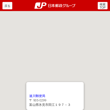
検索
郵便局・日本郵政グルー
戻る
TOP
速川郵便局
〒 935-0299
富山県氷見市田江１９７－３