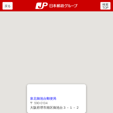
検索
郵便局・日本郵政グルー
戻る
TOP
泉北御池台郵便局
〒 590-0134
大阪府堺市南区御池台３－１－２