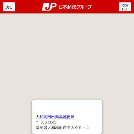
検索
郵便局・日本郵政グルー
戻る
TOP
大和高田出簡易郵便局
〒 635-0043
奈良県大和高田市出３０９－１