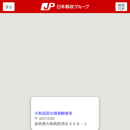
検索
郵便局・日本郵政グルー
戻る
TOP
大和高田出簡易郵便局
〒 635-0043
奈良県大和高田市出３０９－１