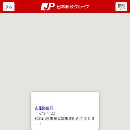
検索
郵便局・日本郵政グルー
戻る
TOP
古座郵便局
〒 649-4122
和歌山県東牟婁郡串本町西向３０３
－１