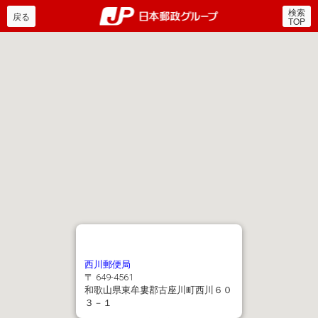
検索
郵便局・日本郵政グルー
戻る
TOP
西川郵便局
〒 649-4561
和歌山県東牟婁郡古座川町西川６０
３－１