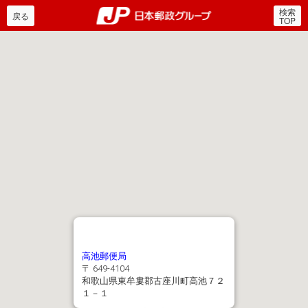
検索
郵便局・日本郵政グルー
戻る
TOP
高池郵便局
〒 649-4104
和歌山県東牟婁郡古座川町高池７２
１－１