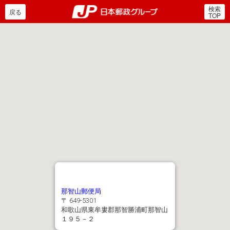
検索
郵便局・日本郵政グルー
戻る
TOP
那智山郵便局
〒 649-5301
和歌山県東牟婁郡那智勝浦町那智山
１９５－２