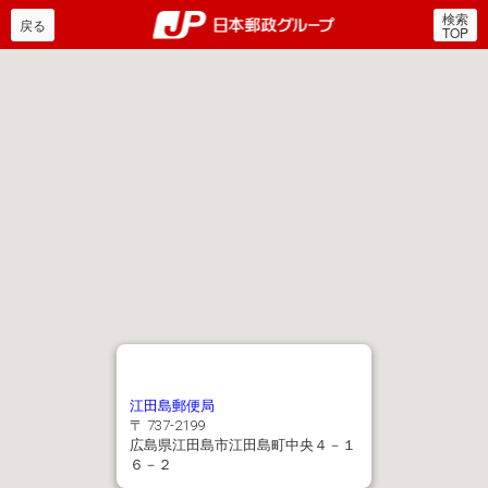
検索
郵便局・日本郵政グルー
戻る
TOP
江田島郵便局
〒 737-2199
広島県江田島市江田島町中央４－１
６－２