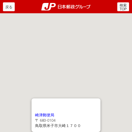
検索
郵便局・日本郵政グルー
戻る
TOP
崎津郵便局
〒 683-0104
鳥取県米子市大崎１７００