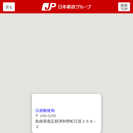
検索
郵便局・日本郵政グルー
戻る
TOP
日原郵便局
〒 699-5299
島根県鹿足郡津和野町日原２６８－
２