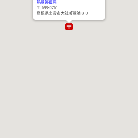
鵜鷺郵便局
〒 699-0761
島根県出雲市大社町鷺浦８０