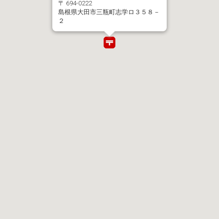
〒 694-0222
島根県大田市三瓶町志学ロ３５８－
２