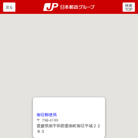
検索
郵便局・日本郵政グルー
戻る
TOP
御荘郵便局
〒 798-4199
愛媛県南宇和郡愛南町御荘平城２２
８３