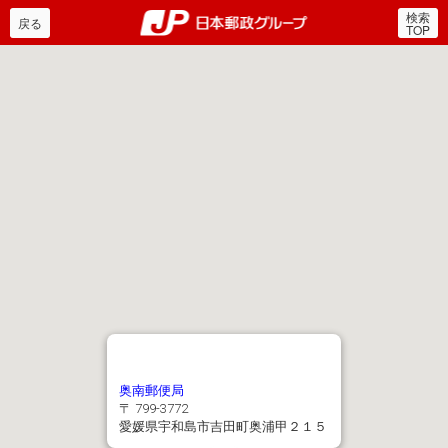
検索
郵便局・日本郵政グルー
戻る
TOP
奥南郵便局
〒 799-3772
愛媛県宇和島市吉田町奥浦甲２１５