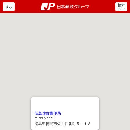
検索
郵便局・日本郵政グルー
戻る
TOP
徳島佐古郵便局
〒 770-0024
徳島県徳島市佐古四番町５－１８