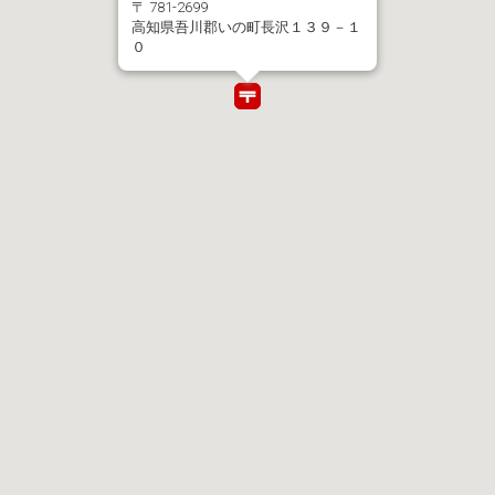
〒 781-2699
高知県吾川郡いの町長沢１３９－１
０