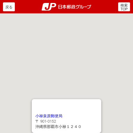
検索
郵便局・日本郵政グルー
戻る
TOP
小禄泉原郵便局
〒 901-0152
沖縄県那覇市小禄１２４０