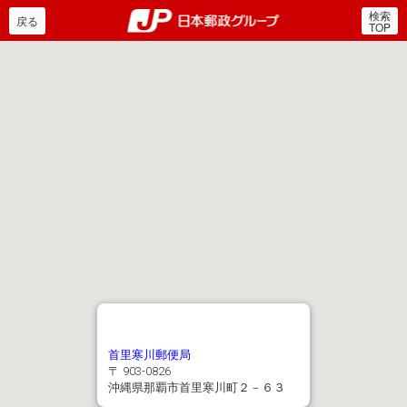
検索
郵便局・日本郵政グルー
戻る
TOP
首里寒川郵便局
〒 903-0826
沖縄県那覇市首里寒川町２－６３