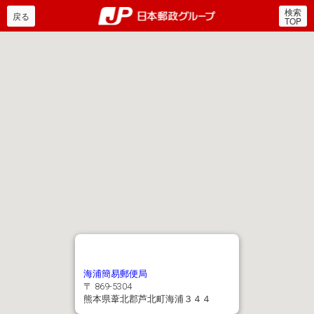
検索
郵便局・日本郵政グルー
戻る
TOP
海浦簡易郵便局
〒 869-5304
熊本県葦北郡芦北町海浦３４４