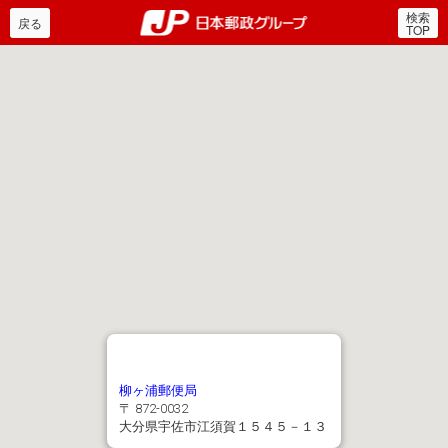
検索
郵便局・日本郵政グルー
戻る
TOP
柳ヶ浦郵便局
〒 872-0032
大分県宇佐市江須賀１５４５－１３