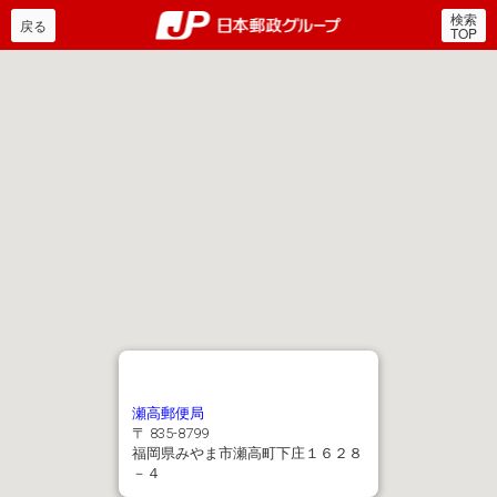
検索
郵便局・日本郵政グルー
戻る
TOP
瀬高郵便局
〒 835-8799
福岡県みやま市瀬高町下庄１６２８
－４