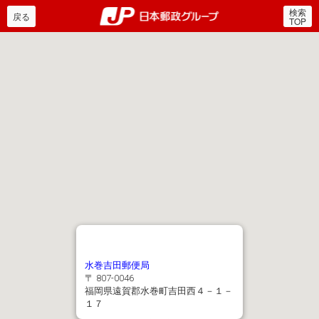
検索
郵便局・日本郵政グルー
戻る
TOP
水巻吉田郵便局
〒 807-0046
福岡県遠賀郡水巻町吉田西４－１－
１７