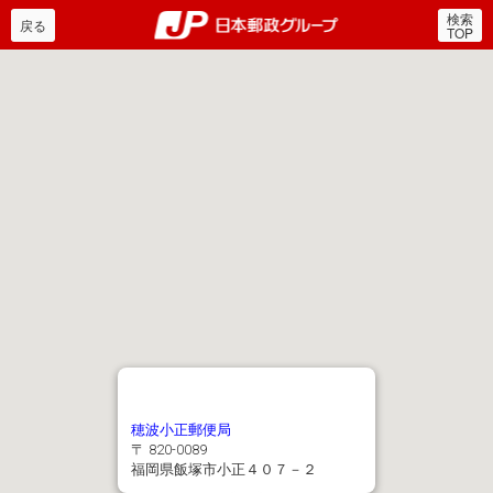
検索
郵便局・日本郵政グルー
戻る
TOP
穂波小正郵便局
〒 820-0089
福岡県飯塚市小正４０７－２