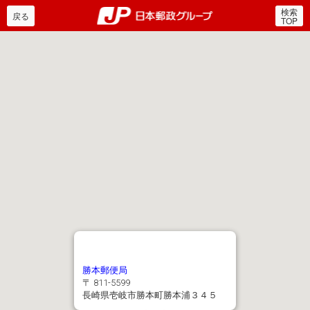
検索
郵便局・日本郵政グルー
戻る
TOP
勝本郵便局
〒 811-5599
長崎県壱岐市勝本町勝本浦３４５